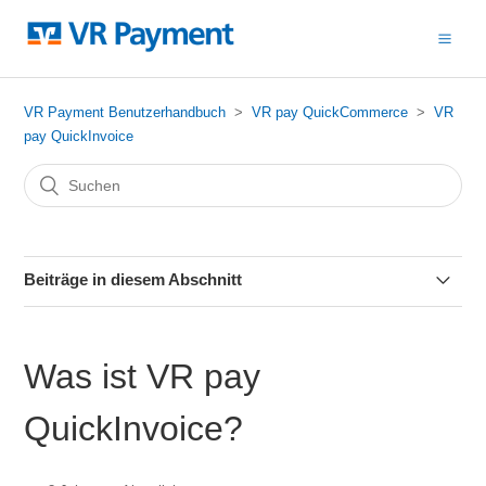
VR Payment Benutzerhandbuch
VR pay QuickCommerce
VR
pay QuickInvoice
Beiträge in diesem Abschnitt
Was ist VR pay QuickInvoice?
Was ist VR pay
Wie kann ich meine Rechnungen anpassen?
QuickInvoice?
Was kann ich in meinen Rechnungen personalisieren?