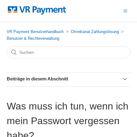
VR Payment Benutzerhandbuch
Omnikanal Zahlungslösung
Benutzer & Rechteverwaltung
Beiträge in diesem Abschnitt
Wie erstelle ich einen Account?
Was muss ich tun, wenn ich
Was muss ich tun, wenn ich mein Passwort vergessen
habe?
mein Passwort vergessen
Wie kann ich mein Passwort ändern?
habe?