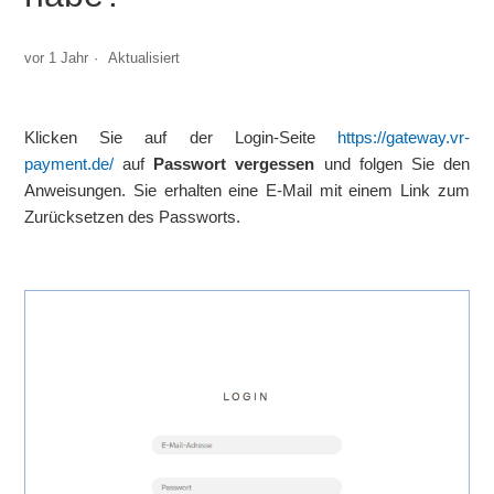
Gibt es eine Zwei-Faktor-Authentifizierung?
vor 1 Jahr
Aktualisiert
Wie kann ich meine E-Mail-Adresse oder
Mobilfunknummer ändern?
Klicken Sie auf der Login-Seite
https://gateway.vr-
payment.de/
auf
Passwort vergessen
und folgen Sie den
Was ist ein Benutzer?
Anweisungen. Sie erhalten eine E-Mail mit einem Link zum
Zurücksetzen des Passworts.
Wie erstelle ich einen Benutzer?
Kann ich weitere Benutzer in meinen Account auch
einladen?
Wie lösche ich einen Benutzer aus meinem Account?
Was sind Rollen?
Weitere anzeigen