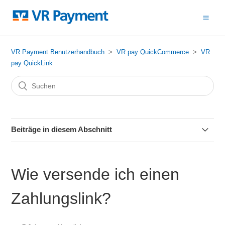
VR Payment Benutzerhandbuch
VR pay QuickCommerce
VR
pay QuickLink
Beiträge in diesem Abschnitt
Was ist VR pay QuickLink?
Wie versende ich einen
Wie erstelle ich einen Zahlungslink?
Zahlungslink?
Wie versende ich einen Zahlungslink?