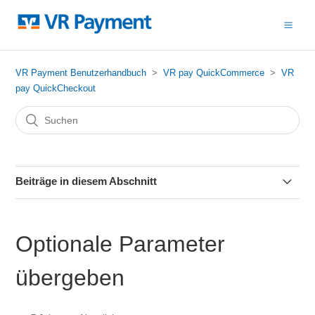
VR Payment Benutzerhandbuch
VR pay QuickCommerce
VR
pay QuickCheckout
Beiträge in diesem Abschnitt
Was ist VR pay QuickCheckout?
Optionale Parameter
Übersicht Bezahlparameter
übergeben
Optionale Parameter übergeben