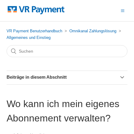
VR Payment Benutzerhandbuch
Omnikanal Zahlungslösung
Allgemeines und Einstieg
Beiträge in diesem Abschnitt
Was ist die Omnikanal Zahlungslösung?
Wo kann ich mein eigenes
Wer kann die Omnikanal Zahlungslösung benutzen?
Abonnement verwalten?
Wie erhalte ich Zugang zur Omnikanal Zahlungslösung?