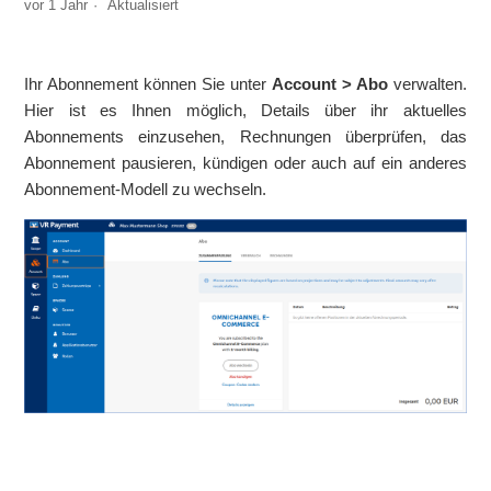
vor 1 Jahr
Aktualisiert
Gibt es eine Demo-Version oder Testzugänge?
Wie aktiviere ich meinen Account?
Ihr Abonnement können Sie unter
Account > Abo
verwalten.
Hier ist es Ihnen möglich, Details über ihr aktuelles
Ist die Nutzung der Omnikanal Zahlungslösung kostenfrei?
Abonnements einzusehen, Rechnungen überprüfen, das
Abonnement pausieren, kündigen oder auch auf ein anderes
Welche Voraussetzungen braucht es, um die Omnikanal
Abonnement-Modell zu wechseln.
Zahlungslösung produktiv zu benutzen?
Wo kann ich mein eigenes Abonnement verwalten?
Gibt es eine Vertragslaufzeit, wenn ja wie lange?
Wie kann ich die Sprache im Portal ändern?
Weitere anzeigen