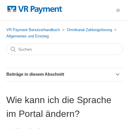
VR Payment Benutzerhandbuch
Omnikanal Zahlungslösung
Allgemeines und Einstieg
Beiträge in diesem Abschnitt
Was ist die Omnikanal Zahlungslösung?
Wie kann ich die Sprache
Wer kann die Omnikanal Zahlungslösung benutzen?
im Portal ändern?
Wie erhalte ich Zugang zur Omnikanal Zahlungslösung?