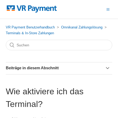
VR Payment Benutzerhandbuch
Omnikanal Zahlungslösung
Terminals & In-Store Zahlungen
Beiträge in diesem Abschnitt
Was ist alles im Lieferumfang enthalten?
Wie aktiviere ich das
Gibt es andere Terminalvarianten?
Terminal?
Wie richte ich ein Terminal ein?