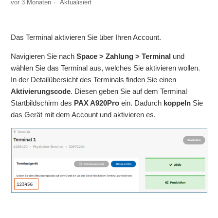
vor 3 Monaten
Aktualisiert
Wie aktiviere ich das Terminal?
Wie konfiguriere ich meine Terminals im Portal
Das Terminal aktivieren Sie über Ihren Account.
Navigieren Sie nach
Space > Zahlung > Terminal
und
Wie reiche ich Terminalverträge ein?
wählen Sie das Terminal aus, welches Sie aktivieren wollen.
In der Detailübersicht des Terminals finden Sie einen
Was ist eine Terminal ID und wo finde ich sie?
Aktivierungscode
. Diesen geben Sie auf dem Terminal
Startbildschirm des
PAX A920Pro
ein. Dadurch
koppeln
Sie
Wo kann ich die Trinkgeldfunktion einstellen?
das Gerät mit dem Account und aktivieren es.
Wie löse ich ein Tagesabschluss aus?
Wie sehe ich meinen Tagesabschluss?
Weitere anzeigen