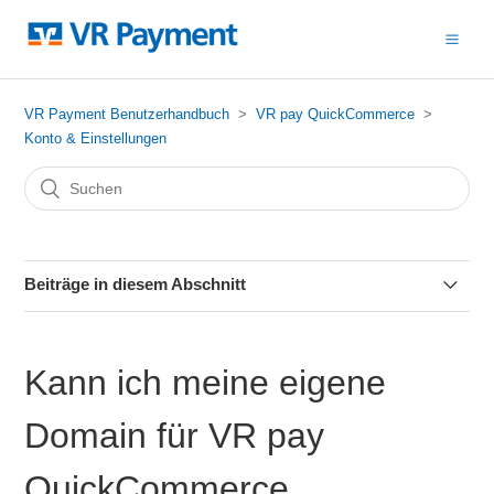
VR Payment Benutzerhandbuch
VR pay QuickCommerce
Konto & Einstellungen
Beiträge in diesem Abschnitt
Wie melde ich mich an?
Kann ich meine eigene
Wie unterscheidet sich die Testversion von der
Vollversion?
Domain für VR pay
Wie wechsle ich vom Test- in den Produktiv-Modus?
QuickCommerce