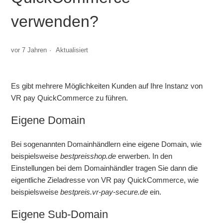
verwenden?
Wichtig: Welche Pflichtangaben muss ich umgehend nach
der Registrierung einstellen?
vor 7 Jahren
Aktualisiert
Wie kann ich rechtliche Angaben (z.B. Impressum) auf
meine Homepage verlinken?
Es gibt mehrere Möglichkeiten Kunden auf Ihre Instanz von
Kann ich meine eigene Domain für VR pay
VR pay QuickCommerce zu führen.
QuickCommerce verwenden?
Eigene Domain
Wie verwende ich mein eigenes Logo?
Bei sogenannten Domainhändlern eine eigene Domain, wie
Was ist eine Vorautorisierung?
beispielsweise
bestpreisshop.de
erwerben. In den
Einstellungen bei dem Domainhändler tragen Sie dann die
Was muss ich bei der Abonnement-Funktion beachten?
eigentliche Zieladresse von VR pay QuickCommerce, wie
beispielsweise
bestpreis.vr-pay-secure.de
ein.
Google Merchant Center Feed
Eigene Sub-Domain