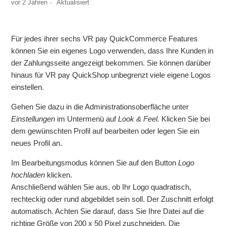
vor 2 Jahren
Aktualisiert
Wichtig: Welche Pflichtangaben muss ich umgehend nach
der Registrierung einstellen?
Für jedes ihrer sechs VR pay QuickCommerce Features
können Sie ein eigenes Logo verwenden, dass Ihre Kunden in
Wie kann ich rechtliche Angaben (z.B. Impressum) auf
der Zahlungsseite angezeigt bekommen. Sie können darüber
meine Homepage verlinken?
hinaus für VR pay QuickShop unbegrenzt viele eigene Logos
einstellen.
Kann ich meine eigene Domain für VR pay
QuickCommerce verwenden?
Gehen Sie dazu in die Administrationsoberfläche unter
Einstellungen
im Untermenü auf
Look & Feel.
Klicken Sie bei
Wie verwende ich mein eigenes Logo?
dem gewünschten Profil auf bearbeiten oder legen Sie ein
neues Profil an.
Was ist eine Vorautorisierung?
Im Bearbeitungsmodus können Sie auf den Button
Logo
hochladen
klicken.
Was muss ich bei der Abonnement-Funktion beachten?
Anschließend wählen Sie aus, ob Ihr Logo quadratisch,
rechteckig oder rund abgebildet sein soll. Der Zuschnitt erfolgt
Google Merchant Center Feed
automatisch. Achten Sie darauf, dass Sie Ihre Datei auf die
richtige Größe von 200 x 50 Pixel zuschneiden. Die