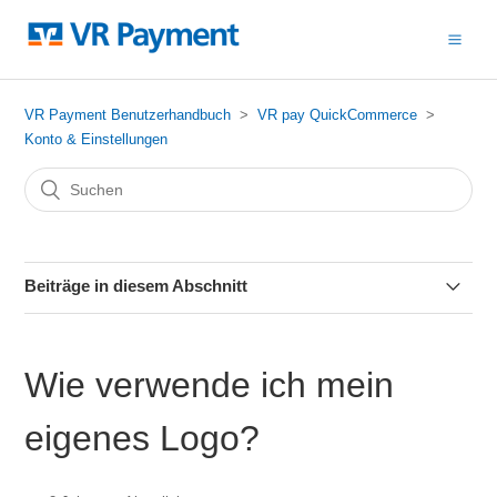
VR Payment Benutzerhandbuch
VR pay QuickCommerce
Konto & Einstellungen
Beiträge in diesem Abschnitt
Wie melde ich mich an?
Wie verwende ich mein
Wie unterscheidet sich die Testversion von der
Vollversion?
eigenes Logo?
Wie wechsle ich vom Test- in den Produktiv-Modus?