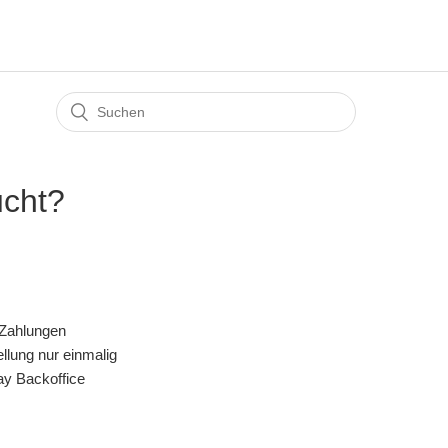
ucht?
t Zahlungen
llung nur einmalig
ay Backoffice