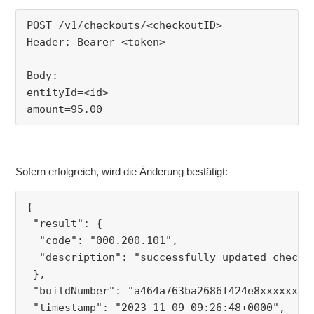
Weitere anzeigen
POST /v1/checkouts/<checkoutID>
Header: Bearer=<token>
Body:
entityId=<id>
amount=95.00
Sofern erfolgreich, wird die Änderung bestätigt:
{
 "result": {
  "code": "000.200.101",
  "description": "successfully updated checko
 },
 "buildNumber": "a464a763ba2686f424e8xxxxxxx@
 "timestamp": "2023-11-09 09:26:48+0000",