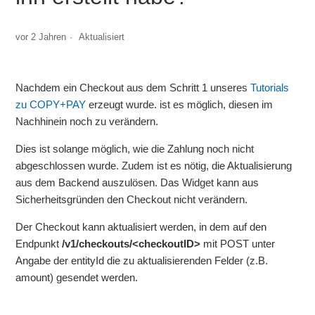
Mit welchen Daten kann ich im Testsystem Transaktionen
durchführen?
vor 2 Jahren
Aktualisiert
Wie binde ich VR pay via OPP / COPY+PAY an meinen
Onlineshop an?
Nachdem ein Checkout aus dem Schritt 1 unseres
Tutorials
zu COPY+PAY
erzeugt wurde. ist es möglich, diesen im
Worin besteht der Unterschied zwischen den einzelnen
Nachhinein noch zu verändern.
Testmethoden?
Dies ist solange möglich, wie die Zahlung noch nicht
Fehler: ApplePay ist nicht verfügbar in <App-Name>
abgeschlossen wurde. Zudem ist es nötig, die Aktualisierung
aus dem Backend auszulösen. Das Widget kann aus
Sicherheitsgründen den Checkout nicht verändern.
Kann ich den Checkout noch ändern, nachdem ich ihn
erstellt habe?
Der Checkout kann aktualisiert werden, in dem auf den
Endpunkt
/v1/checkouts/<checkoutID>
mit POST unter
Google Pay Registration Walkthrough
Angabe der entityId die zu aktualisierenden Felder (z.B.
amount) gesendet werden.
Apple Pay mit VR Payment Zertifikat einrichten