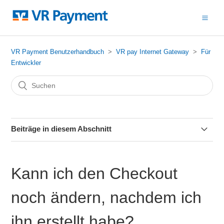
VR Payment Benutzerhandbuch
VR pay Internet Gateway
Für
Entwickler
Beiträge in diesem Abschnitt
Webhook einrichten: Aktivierung
Kann ich den Checkout
Speichern von Kartendaten für spätere Zahlungen
noch ändern, nachdem ich
Wie kann ich VR pay eCommerce testen?
ihn erstellt habe?