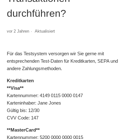
Mit welchen Daten kann ich im Testsystem Transaktionen
durchführen?
durchführen?
Wie binde ich VR pay via OPP / COPY+PAY an meinen
vor 2 Jahren
Aktualisiert
Onlineshop an?
Worin besteht der Unterschied zwischen den einzelnen
Für das Testsystem versorgen wir Sie gerne mit
Testmethoden?
entsprechenden Test-Daten für Kreditkarten, SEPA und
andere Zahlungsmethoden.
Fehler: ApplePay ist nicht verfügbar in <App-Name>
Kreditkarten
**Visa**
Kann ich den Checkout noch ändern, nachdem ich ihn
Kartennummer: 4149 0115 0000 0147
erstellt habe?
Karteninhaber: Jane Jones
Gültig bis: 12/30
Google Pay Registration Walkthrough
CVV Code: 147
Apple Pay mit VR Payment Zertifikat einrichten
**MasterCard**
Kartennummer: 5200 0000 0000 0015