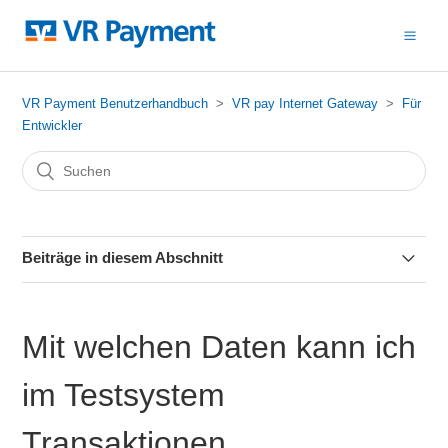
VR Payment Benutzerhandbuch
VR pay Internet Gateway
Für
Entwickler
Beiträge in diesem Abschnitt
Webhook einrichten: Aktivierung
Mit welchen Daten kann ich
Speichern von Kartendaten für spätere Zahlungen
im Testsystem
Wie kann ich VR pay eCommerce testen?
Transaktionen