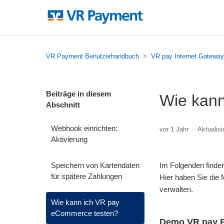
VR Payment Benutzerhandbuch
VR pay Internet Gateway
Beiträge in diesem
Wie kan
Abschnitt
Webhook einrichten:
vor 1 Jahr
Aktualisi
Aktivierung
Speichern von Kartendaten
Im Folgenden finde
für spätere Zahlungen
Hier haben Sie die 
verwalten.
Wie kann ich VR pay
eCommerce testen?
Demo VR pay B