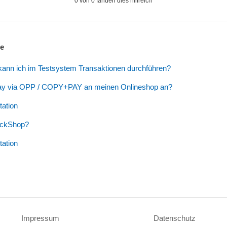
0 von 0 fanden dies hilfreich
ge
kann ich im Testsystem Transaktionen durchführen?
pay via OPP / COPY+PAY an meinen Onlineshop an?
ation
ickShop?
ation
Impressum
Datenschutz