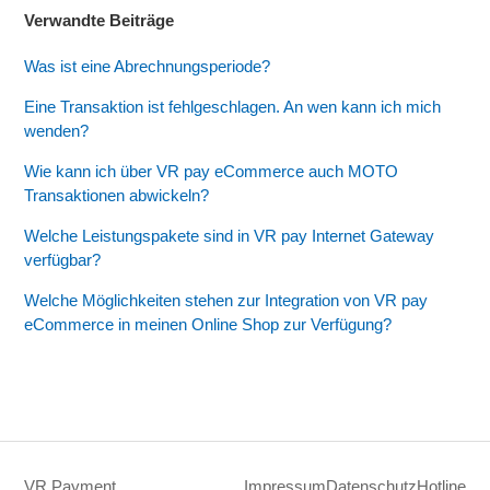
Wie kann ich über VR pay eCommerce auch MOTO
Verwandte Beiträge
Transaktionen abwickeln?
Was ist eine Abrechnungsperiode?
Welche Leistungspakete sind in VR pay Internet Gateway
verfügbar?
Eine Transaktion ist fehlgeschlagen. An wen kann ich mich
wenden?
Weitere anzeigen
Wie kann ich über VR pay eCommerce auch MOTO
Transaktionen abwickeln?
Welche Leistungspakete sind in VR pay Internet Gateway
verfügbar?
Welche Möglichkeiten stehen zur Integration von VR pay
eCommerce in meinen Online Shop zur Verfügung?
VR Payment
Impressum
Datenschutz
Hotline