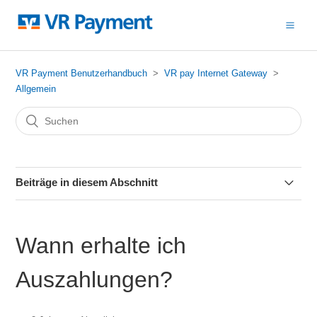
VR Payment Benutzerhandbuch
VR pay Internet Gateway
Allgemein
Beiträge in diesem Abschnitt
Welche Möglichkeiten stehen zur Integration von VR pay
eCommerce in meinen Online Shop zur Verfügung?
Wann erhalte ich
Wie lange dauert der Aktivierungsprozess für VR pay
Auszahlungen?
eCommerce?