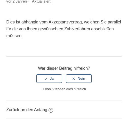
Wie lange dauert eine erfolgreiche Integration im
vor 2 Jahren
Aktualisiert
Durchschnitt?
Dies ist abhängig vom Akzeptanzvertrag, welchen Sie parallel
Eine Transaktion ist fehlgeschlagen. An wen kann ich mich
wenden?
für die von Ihnen gewünschten Zahlverfahren abschließen
müssen.
Was ist der Unterschied zwischen VR pay Backoffice und
eTerminal?
Was ist der Unterschied zwischen den TEST und LIVE
War dieser Beitrag hilfreich?
System?
Welche Transaktionstypen sind für die verfügbaren
1 von 6 fanden dies hilfreich
Bezahlverfahren verfügbar und wie werden sie ausgeführt
(Shop, BIP, direkt beim Bezahlverfahren)?
Zurück an den Anfang
Wann erhalte ich Auszahlungen?