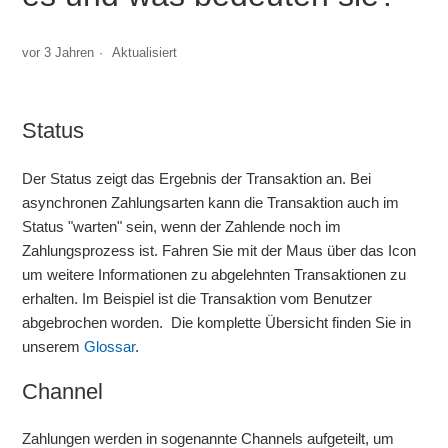
Wie unterscheiden sich Zahlungstypen?
vor 3 Jahren
Aktualisiert
Welche Zahlungsmethoden gibt es?
Status
Was bedeutet der Transaktionsstatus?
Der Status zeigt das Ergebnis der Transaktion an. Bei
Wie funktioniert die Einstellung "Zeitraum" in der
asynchronen Zahlungsarten kann die Transaktion auch im
Transaktionssuche?
Status "warten" sein, wenn der Zahlende noch im
Zahlungsprozess ist. Fahren Sie mit der Maus über das Icon
Wie werden Rückabwicklungen zu den Bezahlverfahren
um weitere Informationen zu abgelehnten Transaktionen zu
vorgenommen? Welche Möglichkeiten hierzu gibt es?
erhalten. Im Beispiel ist die Transaktion vom Benutzer
abgebrochen worden.
Die komplette Übersicht finden Sie in
Was ist der Unterschied zwischen einer Rückerstattung
unserem
Glossar
.
(Refund) und einer Rückbelastung (Chargeback)?
Channel
Wie kann ich bereits erfolgte Transaktionen stornieren
(Reversal)?
Zahlungen werden in sogenannte Channels aufgeteilt, um